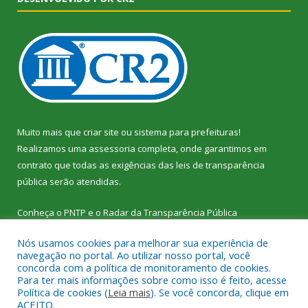
Muito mais que
criar site
ou
sistema para prefeituras
!
Realizamos uma
assessoria
completa, onde garantimos em
contrato que todas as exigências das
leis de transparência
pública
serão atendidas.
Conheça o
PNTP
e o
Radar da Transparência Pública
Nós usamos cookies para melhorar sua experiência de
navegação no portal. Ao utilizar nosso portal, você
concorda com a política de monitoramento de cookies.
Para ter mais informações sobre como isso é feito, acesse
Todos os direitos reservados a Câmara Municipal de Vitória do
Política de cookies (
Leia mais
). Se você concorda, clique em
Xingu.
ACEITO.