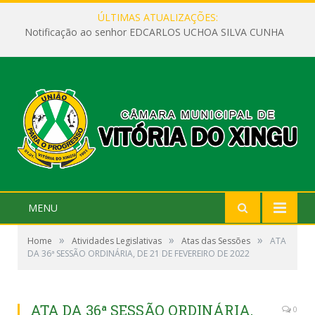
ÚLTIMAS ATUALIZAÇÕES:
Notificação ao senhor EDCARLOS UCHOA SILVA CUNHA
MENU
»
»
»
Home
Atividades Legislativas
Atas das Sessões
ATA
DA 36ª SESSÃO ORDINÁRIA, DE 21 DE FEVEREIRO DE 2022
ATA DA 36ª SESSÃO ORDINÁRIA,
0