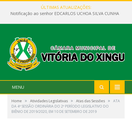
ÚLTIMAS ATUALIZAÇÕES:
Notificação ao senhor EDCARLOS UCHOA SILVA CUNHA
MENU
»
»
»
Home
Atividades Legislativas
Atas das Sessões
ATA
DA 4ª SESSÃO ORDINÁRIA DO 2º PERÍODO LEGISLATIVO DO
BIÊNIO DE 2019/2020, EM 10 DE SETEMBRO DE 2019