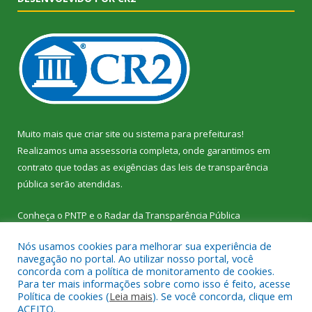
Muito mais que
criar site
ou
sistema para prefeituras
!
Realizamos uma
assessoria
completa, onde garantimos em
contrato que todas as exigências das
leis de transparência
pública
serão atendidas.
Conheça o
PNTP
e o
Radar da Transparência Pública
Nós usamos cookies para melhorar sua experiência de
navegação no portal. Ao utilizar nosso portal, você
concorda com a política de monitoramento de cookies.
Para ter mais informações sobre como isso é feito, acesse
Todos os direitos reservados a Câmara Municipal de Vitória do
Política de cookies (
Leia mais
). Se você concorda, clique em
Xingu.
ACEITO.