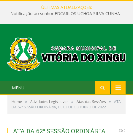
ÚLTIMAS ATUALIZAÇÕES:
Notificação ao senhor EDCARLOS UCHOA SILVA CUNHA
MENU
»
»
»
Home
Atividades Legislativas
Atas das Sessões
ATA
DA 62ª SESSÃO ORDINÁRIA, DE 03 DE OUTUBRO DE 2022
ATA DA 62ª SESSÃO ORDINÁRIA,
0