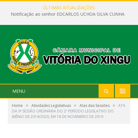
ÚLTIMAS ATUALIZAÇÕES:
Notificação ao senhor EDCARLOS UCHOA SILVA CUNHA
MENU
»
»
»
Home
Atividades Legislativas
Atas das Sessões
ATA
DA 9ª SESSÃO ORDINÁRIA DO 2º PERÍODO LEGISLATIVO DO
BIÊNIO DE 2019/2020, EM 18 DE NOVEMBRO DE 2019