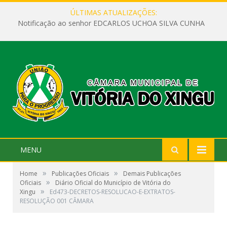
ÚLTIMAS ATUALIZAÇÕES:
Notificação ao senhor EDCARLOS UCHOA SILVA CUNHA
MENU
»
»
Home
Publicações Oficiais
Demais Publicações
»
Oficiais
Diário Oficial do Município de Vitória do
»
Xingu
Ed473-DECRETOS-RESOLUCAO-E-EXTRATOS-
RESOLUÇÃO 001 CÂMARA