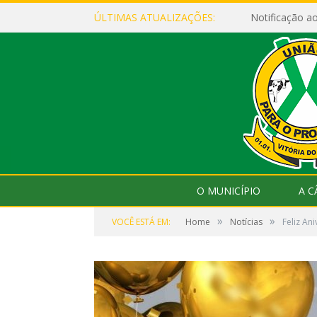
ÚLTIMAS ATUALIZAÇÕES:
Notificação 
O MUNICÍPIO
A 
»
»
VOCÊ ESTÁ EM:
Home
Notícias
Feliz An