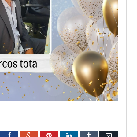
tter
Facebook
Google+
Pinterest
LinkedIn
Tumblr
Email