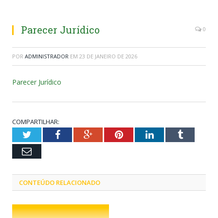
Parecer Jurídico
0
POR
ADMINISTRADOR
EM
23 DE JANEIRO DE 2026
Parecer Jurídico
COMPARTILHAR:
Twitter
Facebook
Google+
Pinterest
LinkedIn
Tumblr
Email
CONTEÚDO RELACIONADO