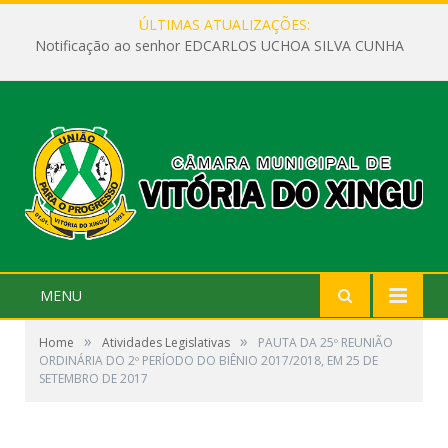
ÚLTIMAS ATUALIZAÇÕES:
Notificação ao senhor EDCARLOS UCHOA SILVA CUNHA
MENU
»
»
Home
Atividades Legislativas
PAUTA DA 25º REUNIÃO
ORDINÁRIA DO 2º PERÍODO DO BIÊNIO 2017/2018, EM 25 DE
SETEMBRO DE 2017