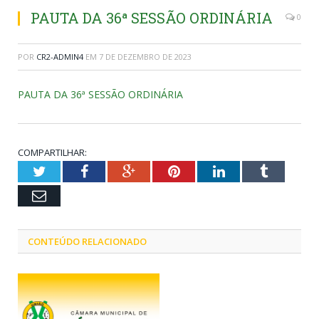
PAUTA DA 36ª SESSÃO ORDINÁRIA
0
POR
CR2-ADMIN4
EM
7 DE DEZEMBRO DE 2023
PAUTA DA 36ª SESSÃO ORDINÁRIA
COMPARTILHAR:
Twitter
Facebook
Google+
Pinterest
LinkedIn
Tumblr
Email
CONTEÚDO RELACIONADO