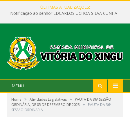
ÚLTIMAS ATUALIZAÇÕES:
Notificação ao senhor EDCARLOS UCHOA SILVA CUNHA
MENU
»
»
Home
Atividades Legislativas
PAUTA DA 36ª SESSÃO
»
ORDINÁRIA, DE 05 DE DEZEMBRO DE 2023
PAUTA DA 36ª
SESSÃO ORDINÁRIA