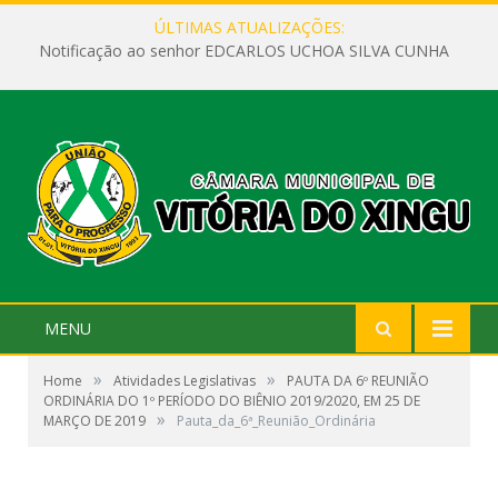
ÚLTIMAS ATUALIZAÇÕES:
Notificação ao senhor EDCARLOS UCHOA SILVA CUNHA
MENU
»
»
Home
Atividades Legislativas
PAUTA DA 6º REUNIÃO
ORDINÁRIA DO 1º PERÍODO DO BIÊNIO 2019/2020, EM 25 DE
»
MARÇO DE 2019
Pauta_da_6ª_Reunião_Ordinária