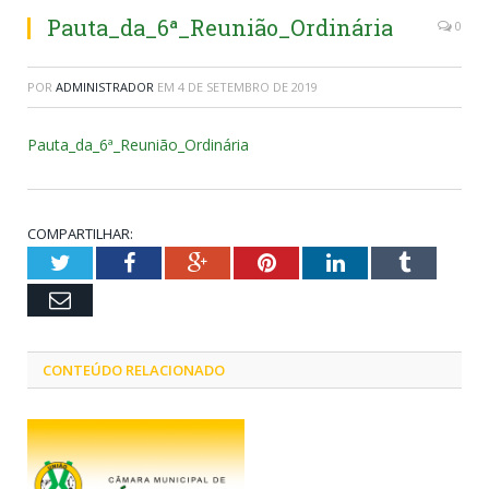
Pauta_da_6ª_Reunião_Ordinária
0
POR
ADMINISTRADOR
EM
4 DE SETEMBRO DE 2019
Pauta_da_6ª_Reunião_Ordinária
COMPARTILHAR:
Twitter
Facebook
Google+
Pinterest
LinkedIn
Tumblr
Email
CONTEÚDO RELACIONADO