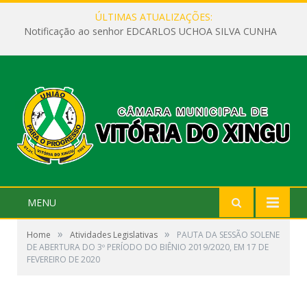
ÚLTIMAS ATUALIZAÇÕES:
Notificação ao senhor EDCARLOS UCHOA SILVA CUNHA
MENU
»
»
Home
Atividades Legislativas
PAUTA DA SESSÃO SOLENE
DE ABERTURA DO 3º PERÍODO DO BIÊNIO 2019/2020, EM 17 DE
FEVEREIRO DE 2020