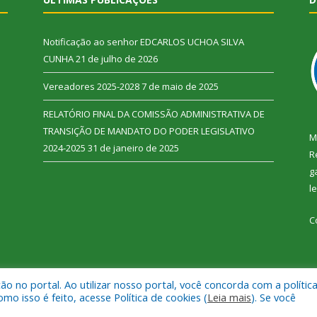
Notificação ao senhor EDCARLOS UCHOA SILVA
CUNHA
21 de julho de 2026
Vereadores 2025-2028
7 de maio de 2025
RELATÓRIO FINAL DA COMISSÃO ADMINISTRATIVA DE
TRANSIÇÃO DE MANDATO DO PODER LEGISLATIVO
M
2024-2025
31 de janeiro de 2025
R
g
l
C
 no portal. Ao utilizar nosso portal, você concorda com a polític
 Vitória do Xingu.
Mapa do Si
 isso é feito, acesse Política de cookies (
Leia mais
). Se você