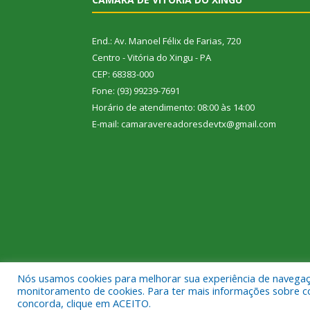
End.: Av. Manoel Félix de Farias, 720
Centro - Vitória do Xingu - PA
CEP: 68383-000
Fone: (93) 99239-7691
Horário de atendimento: 08:00 às 14:00
E-mail: camaravereadoresdevtx@gmail.com
Nós usamos cookies para melhorar sua experiência de navegação
Todos os direitos reservados a Câmara Municipal de
monitoramento de cookies. Para ter mais informações sobre como
concorda, clique em ACEITO.