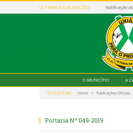
ÚLTIMAS ATUALIZAÇÕES:
Notificação 
O MUNICÍPIO
A 
»
VOCÊ ESTÁ EM:
Home
Publicações Oficiais
Portaria Nº 049-2019