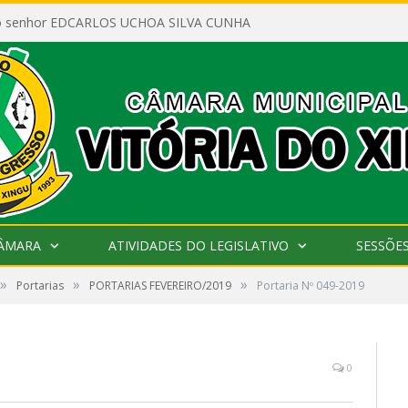
ao senhor EDCARLOS UCHOA SILVA CUNHA
CÂMARA
ATIVIDADES DO LEGISLATIVO
SESSÕE
»
»
»
Portarias
PORTARIAS FEVEREIRO/2019
Portaria Nº 049-2019
0