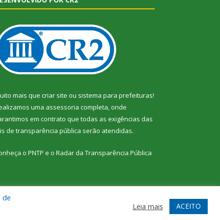
uito mais que
criar site
ou
sistema para prefeituras
!
ealizamos uma
assessoria
completa, onde
arantimos em contrato que todas as exigências das
eis de transparência pública
serão atendidas.
onheça o
PNTP
e o
Radar da Transparência Pública
a de
te
Acessar Área Administrativa
Acessar Webmail
ACEITO
Leia mais