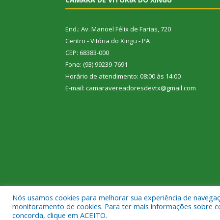
End.: Av. Manoel Félix de Farias, 720
Centro - Vitória do Xingu - PA
CEP: 68383-000
Fone: (93) 99239-7691
Horário de atendimento: 08:00 às 14:00
E-mail: camaravereadoresdevtx@gmail.com
Nós usamos cookies para melhorar sua experiência de navegação
Todos os direitos reservados a Câmara Municipal de
monitoramento de cookies. Para ter mais informações sobre como
concorda, clique em ACEITO.