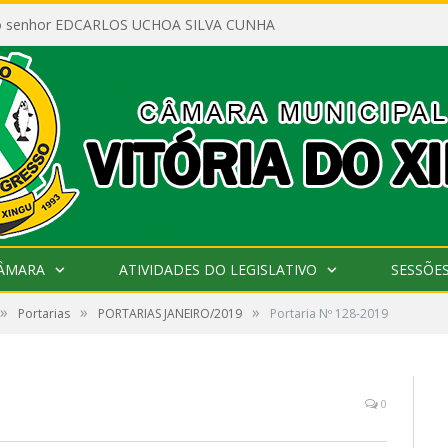
ao senhor EDCARLOS UCHOA SILVA CUNHA
CÂMARA
ATIVIDADES DO LEGISLATIVO
SESSÕE
»
»
»
Portarias
PORTARIAS JANEIRO/2019
Portaria Nº 128-2019
0