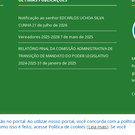
Notificação ao senhor EDCARLOS UCHOA SILVA
CUNHA
21 de julho de 2026
Vereadores 2025-2028
7 de maio de 2025
RELATÓRIO FINAL DA COMISSÃO ADMINISTRATIVA DE
TRANSIÇÃO DE MANDATO DO PODER LEGISLATIVO
M
2024-2025
31 de janeiro de 2025
R
g
l
C
 no portal. Ao utilizar nosso portal, você concorda com a polític
 Vitória do Xingu.
Mapa do Si
 isso é feito, acesse Política de cookies (
Leia mais
). Se você