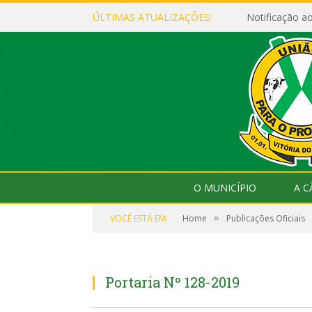
ÚLTIMAS ATUALIZAÇÕES:
Notificação 
O MUNICÍPIO
A 
»
VOCÊ ESTÁ EM:
Home
Publicações Oficiais
Portaria Nº 128-2019