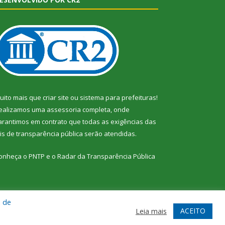
uito mais que
criar site
ou
sistema para prefeituras
!
ealizamos uma
assessoria
completa, onde
arantimos em contrato que todas as exigências das
eis de transparência pública
serão atendidas.
onheça o
PNTP
e o
Radar da Transparência Pública
a de
te
Acessar Área Administrativa
Acessar Webmail
ACEITO
Leia mais