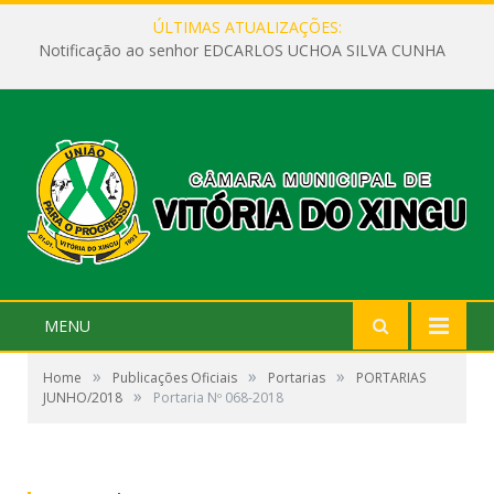
ÚLTIMAS ATUALIZAÇÕES:
Notificação ao senhor EDCARLOS UCHOA SILVA CUNHA
MENU
»
»
»
Home
Publicações Oficiais
Portarias
PORTARIAS
»
JUNHO/2018
Portaria Nº 068-2018