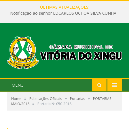
ÚLTIMAS ATUALIZAÇÕES:
Notificação ao senhor EDCARLOS UCHOA SILVA CUNHA
MENU
»
»
»
Home
Publicações Oficiais
Portarias
PORTARIAS
»
MAIO/2018
Portaria Nº 050-2018