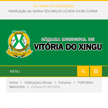
ÚLTIMAS ATUALIZAÇÕES:
Notificação ao senhor EDCARLOS UCHOA SILVA CUNHA
MENU
»
»
»
Home
Publicações Oficiais
Portarias
PORTARIAS
»
MAIO/2018
Portaria Nº 053-2018