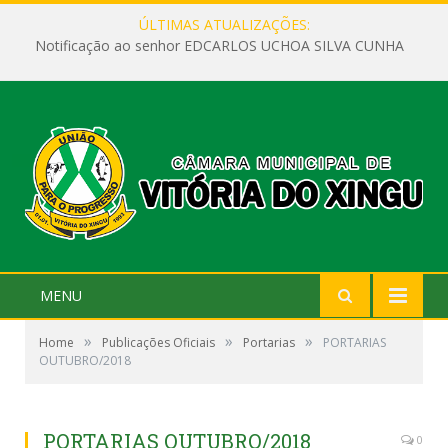
ÚLTIMAS ATUALIZAÇÕES:
Notificação ao senhor EDCARLOS UCHOA SILVA CUNHA
MENU
»
»
»
Home
Publicações Oficiais
Portarias
PORTARIAS
OUTUBRO/2018
PORTARIAS OUTUBRO/2018
0