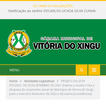
ÚLTIMAS ATUALIZAÇÕES:
Notificação ao senhor EDCARLOS UCHOA SILVA CUNHA
MENU
»
»
Home
Atividades Legislativas
PROJETO DE LEI Nº
015/2021, DE 30 DE SETEMBRO DE 2021 (Estima a receita e fixa a
despesa do orçamento anual do Município de Vitoria do Xingu
para o exercício financeiro de 2022 e dá outras providências)