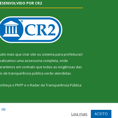
ESENVOLVIDO POR CR2
uito mais que
criar site
ou
sistema para prefeituras
!
ealizamos uma
assessoria
completa, onde
arantimos em contrato que todas as exigências das
eis de transparência pública
serão atendidas.
onheça o
PNTP
e o
Radar da Transparência Pública
a de
te
Acessar Área Administrativa
Acessar Webmail
ACEITO
Leia mais