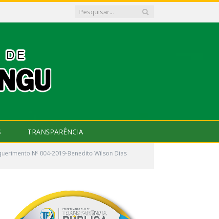
S
TRANSPARÊNCIA
uerimento Nº 004-2019-Benedito Wilson Dias