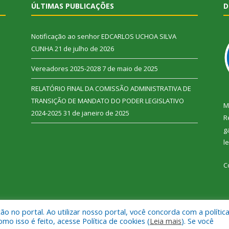
ÚLTIMAS PUBLICAÇÕES
D
Notificação ao senhor EDCARLOS UCHOA SILVA
CUNHA
21 de julho de 2026
Vereadores 2025-2028
7 de maio de 2025
RELATÓRIO FINAL DA COMISSÃO ADMINISTRATIVA DE
TRANSIÇÃO DE MANDATO DO PODER LEGISLATIVO
M
2024-2025
31 de janeiro de 2025
R
g
l
C
 no portal. Ao utilizar nosso portal, você concorda com a polític
 Vitória do Xingu.
Mapa do Si
 isso é feito, acesse Política de cookies (
Leia mais
). Se você