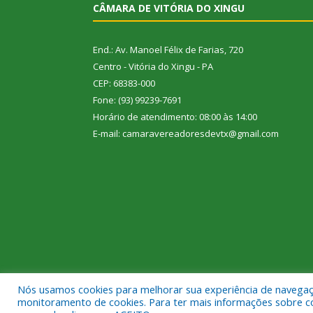
CÂMARA DE VITÓRIA DO XINGU
End.: Av. Manoel Félix de Farias, 720
Centro - Vitória do Xingu - PA
CEP: 68383-000
Fone: (93) 99239-7691
Horário de atendimento: 08:00 às 14:00
E-mail: camaravereadoresdevtx@gmail.com
Nós usamos cookies para melhorar sua experiência de navegação
Todos os direitos reservados a Câmara Municipal de
monitoramento de cookies. Para ter mais informações sobre como