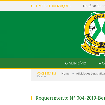
ÚLTIMAS ATUALIZAÇÕES:
Notificação 
O MUNICÍPIO
A 
»
VOCÊ ESTÁ EM:
Home
Atividades Legislativa
Castro
Requerimento Nº 004-2019-Ben