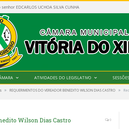
ao senhor EDCARLOS UCHOA SILVA CUNHA
CÂMARA
ATIVIDADES DO LEGISLATIVO
SESSÕE
»
»
s
REQUERIMENTOS DO VEREADOR BENEDITO WILSON DIAS CASTRO
Req
edito Wilson Dias Castro
0