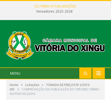
ÚLTIMAS ATUALIZAÇÕES:
Vereadores 2025-2028
MENU
»
»
Home
Licitações
TOMADA DE PREÇOS Nº 2/2015-
»
001
COMPROVAÇÃO DA PUBLICAÇÃO DO TERCEIRO TERMO
ADITIVO16122016