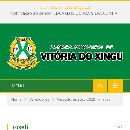
ÚLTIMAS ATUALIZAÇÕES:
Notificação ao senhor EDCARLOS UCHOA SILVA CUNHA
MENU
»
»
»
Home
Vereadores
Vereadores 2025-2028
roseli
roseli
0