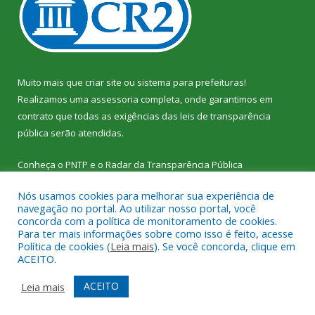
Muito mais que
criar site
ou
sistema para prefeituras
!
Realizamos uma
assessoria
completa, onde garantimos em
contrato que todas as exigências das
leis de transparência
pública
serão atendidas.
Conheça o
PNTP
e o
Radar da Transparência Pública
Nós usamos cookies para melhorar sua experiência de
navegação no portal. Ao utilizar nosso portal, você
concorda com a política de monitoramento de cookies.
Para ter mais informações sobre como isso é feito, acesse
Todos os direitos reservados a Câmara Municipal de Vitória do
Política de cookies (
Leia mais
). Se você concorda, clique em
Xingu.
ACEITO.
Mapa do Site
Acessar Área Administrativa
ACEITO
Leia mais
Acessar Webmail