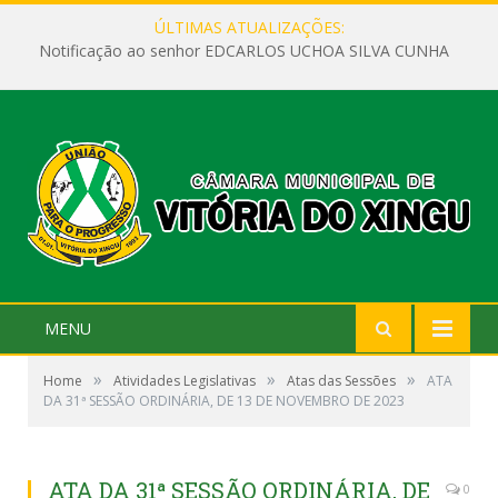
ÚLTIMAS ATUALIZAÇÕES:
Notificação ao senhor EDCARLOS UCHOA SILVA CUNHA
MENU
»
»
»
Home
Atividades Legislativas
Atas das Sessões
ATA
DA 31ª SESSÃO ORDINÁRIA, DE 13 DE NOVEMBRO DE 2023
ATA DA 31ª SESSÃO ORDINÁRIA, DE
0