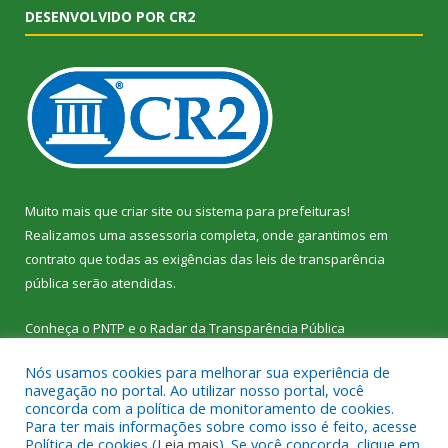
DESENVOLVIDO POR CR2
Muito mais que
criar site
ou
sistema para prefeituras
!
Realizamos uma
assessoria
completa, onde garantimos em
contrato que todas as exigências das
leis de transparência
pública
serão atendidas.
Conheça o
PNTP
e o
Radar da Transparência Pública
Nós usamos cookies para melhorar sua experiência de
navegação no portal. Ao utilizar nosso portal, você
concorda com a política de monitoramento de cookies.
Para ter mais informações sobre como isso é feito, acesse
Todos os direitos reservados a Câmara Municipal de Vitória do
Política de cookies (
Leia mais
). Se você concorda, clique em