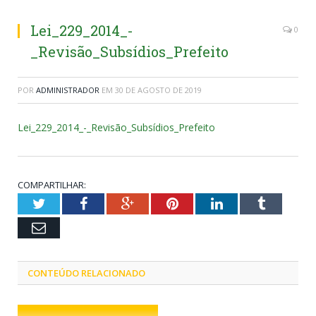
Lei_229_2014_-
0
_Revisão_Subsídios_Prefeito
POR
ADMINISTRADOR
EM
30 DE AGOSTO DE 2019
Lei_229_2014_-_Revisão_Subsídios_Prefeito
COMPARTILHAR:
Twitter
Facebook
Google+
Pinterest
LinkedIn
Tumblr
Email
CONTEÚDO RELACIONADO