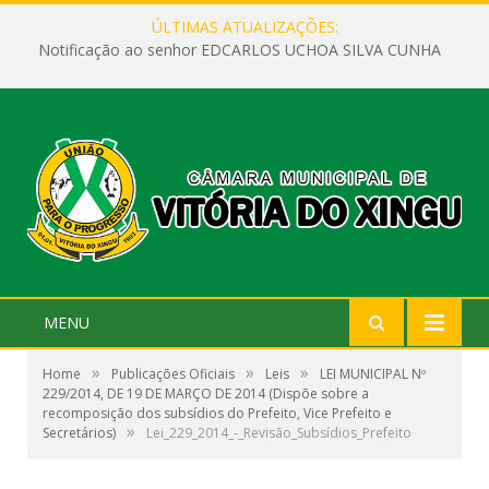
ÚLTIMAS ATUALIZAÇÕES:
Notificação ao senhor EDCARLOS UCHOA SILVA CUNHA
MENU
»
»
»
Home
Publicações Oficiais
Leis
LEI MUNICIPAL Nº
229/2014, DE 19 DE MARÇO DE 2014 (Dispõe sobre a
recomposição dos subsídios do Prefeito, Vice Prefeito e
»
Secretários)
Lei_229_2014_-_Revisão_Subsídios_Prefeito