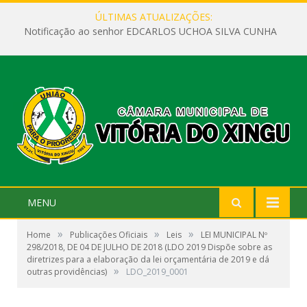
ÚLTIMAS ATUALIZAÇÕES:
Notificação ao senhor EDCARLOS UCHOA SILVA CUNHA
MENU
»
»
»
Home
Publicações Oficiais
Leis
LEI MUNICIPAL Nº
298/2018, DE 04 DE JULHO DE 2018 (LDO 2019 Dispõe sobre as
diretrizes para a elaboração da lei orçamentária de 2019 e dá
»
outras providências)
LDO_2019_0001