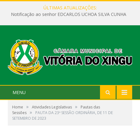
ÚLTIMAS ATUALIZAÇÕES:
Notificação ao senhor EDCARLOS UCHOA SILVA CUNHA
MENU
»
»
Home
Atividades Legislativas
Pautas das
»
Sessões
PAUTA DA 23ª SESSÃO ORDINÁRIA, DE 11 DE
SETEMBRO DE 2023