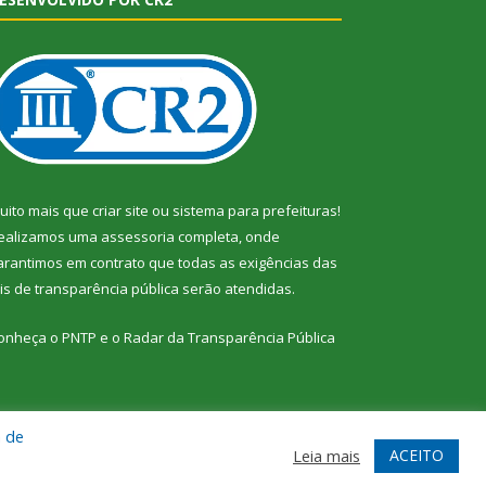
uito mais que
criar site
ou
sistema para prefeituras
!
ealizamos uma
assessoria
completa, onde
arantimos em contrato que todas as exigências das
eis de transparência pública
serão atendidas.
onheça o
PNTP
e o
Radar da Transparência Pública
a de
te
Acessar Área Administrativa
Acessar Webmail
ACEITO
Leia mais