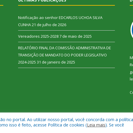
Notificação ao senhor EDCARLOS UCHOA SILVA
CUNHA
21 de julho de 2026
Vereadores 2025-2028
7 de maio de 2025
RELATÓRIO FINAL DA COMISSÃO ADMINISTRATIVA DE
TRANSIÇÃO DE MANDATO DO PODER LEGISLATIVO
M
2024-2025
31 de janeiro de 2025
R
g
l
C
 no portal. Ao utilizar nosso portal, você concorda com a polític
 Vitória do Xingu.
Mapa do Si
 isso é feito, acesse Política de cookies (
Leia mais
). Se você