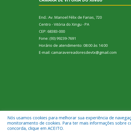
End.: Av. Manoel Félix de Farias, 720
Centro - Vitória do Xingu - PA
CEP: 68383-000
Fone: (93) 99239-7691
Horário de atendimento: 08:00 às 14:00
E-mail: camaravereadoresdevtx@gmail.com
Nós usamos cookies para melhorar sua experiência de navegação
Todos os direitos reservados a Câmara Municipal de
monitoramento de cookies. Para ter mais informações sobre como
concorda, clique em ACEITO.