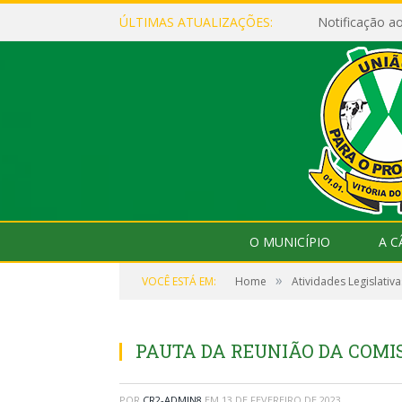
ÚLTIMAS ATUALIZAÇÕES:
Notificação 
O MUNICÍPIO
A 
»
VOCÊ ESTÁ EM:
Home
Atividades Legislativa
PAUTA DA REUNIÃO DA COMISS
POR
CR2-ADMIN8
EM
13 DE FEVEREIRO DE 2023