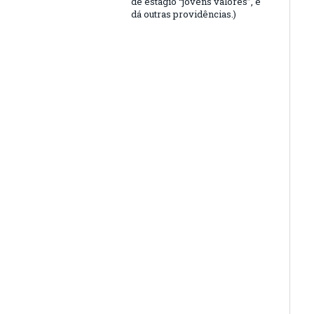
de estágio “jovens valores”, e
dá outras providências.)