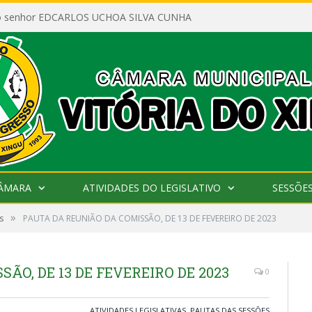
ao senhor EDCARLOS UCHOA SILVA CUNHA
CÂMARA
ATIVIDADES DO LEGISLATIVO
SESSÕE
»
s
PAUTA DA REUNIÃO DA COMISSÃO, DE 13 DE FEVEREIRO DE 2023
ÃO, DE 13 DE FEVEREIRO DE 2023
0
ATIVIDADES LEGISLATIVAS
,
PAUTAS DAS SESSÕES