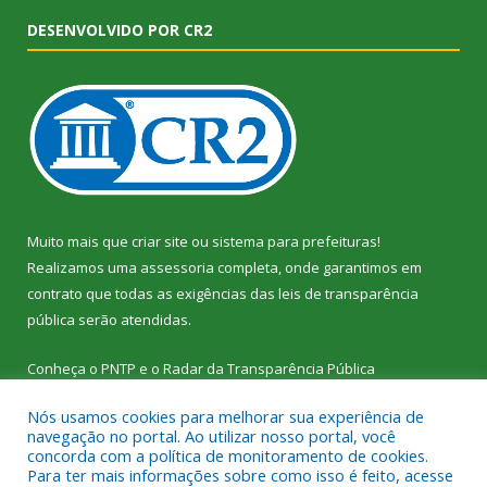
DESENVOLVIDO POR CR2
Muito mais que
criar site
ou
sistema para prefeituras
!
Realizamos uma
assessoria
completa, onde garantimos em
contrato que todas as exigências das
leis de transparência
pública
serão atendidas.
Conheça o
PNTP
e o
Radar da Transparência Pública
Nós usamos cookies para melhorar sua experiência de
navegação no portal. Ao utilizar nosso portal, você
concorda com a política de monitoramento de cookies.
Para ter mais informações sobre como isso é feito, acesse
Todos os direitos reservados a Câmara Municipal de Vitória do