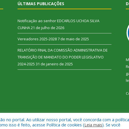
ÚLTIMAS PUBLICAÇÕES
D
Notificação ao senhor EDCARLOS UCHOA SILVA
CUNHA
21 de julho de 2026
Vereadores 2025-2028
7 de maio de 2025
RELATÓRIO FINAL DA COMISSÃO ADMINISTRATIVA DE
TRANSIÇÃO DE MANDATO DO PODER LEGISLATIVO
M
2024-2025
31 de janeiro de 2025
R
g
l
C
 no portal. Ao utilizar nosso portal, você concorda com a polític
 Vitória do Xingu.
Mapa do Si
 isso é feito, acesse Política de cookies (
Leia mais
). Se você