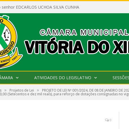
ao senhor EDCARLOS UCHOA SILVA CUNHA
CÂMARA
ATIVIDADES DO LEGISLATIVO
SESSÕE
»
»
s
Projetos de Lei
PROJETO DE LEI Nº 001/2024, DE 08 DE JANEIRO DE 202
00,00 (Setecentos e dez mil reais), para reforço de dotações consignadas no vi
0