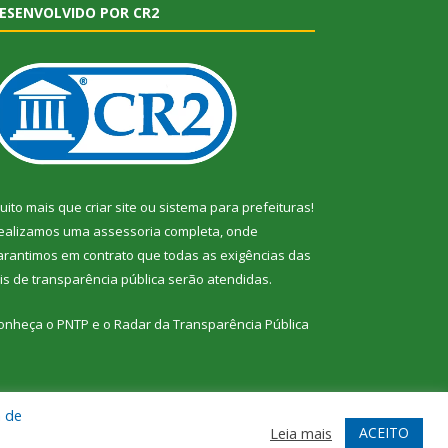
ESENVOLVIDO POR CR2
uito mais que
criar site
ou
sistema para prefeituras
!
ealizamos uma
assessoria
completa, onde
arantimos em contrato que todas as exigências das
eis de transparência pública
serão atendidas.
onheça o
PNTP
e o
Radar da Transparência Pública
a de
te
Acessar Área Administrativa
Acessar Webmail
ACEITO
Leia mais