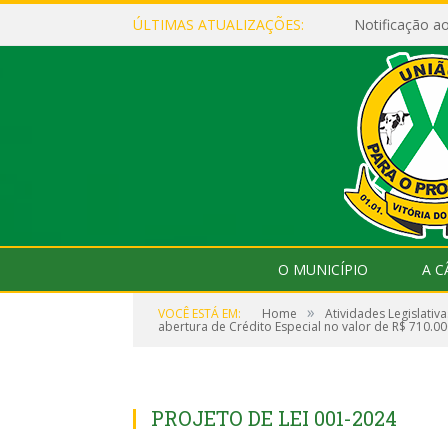
ÚLTIMAS ATUALIZAÇÕES:
Notificação 
O MUNICÍPIO
A 
»
VOCÊ ESTÁ EM:
Home
Atividades Legislativa
abertura de Crédito Especial no valor de R$ 710.0
PROJETO DE LEI 001-2024