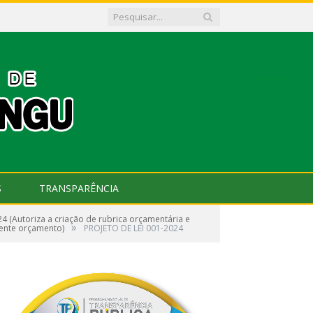
S
TRANSPARÊNCIA
4 (Autoriza a criação de rubrica orçamentária e
»
gente orçamento)
PROJETO DE LEI 001-2024