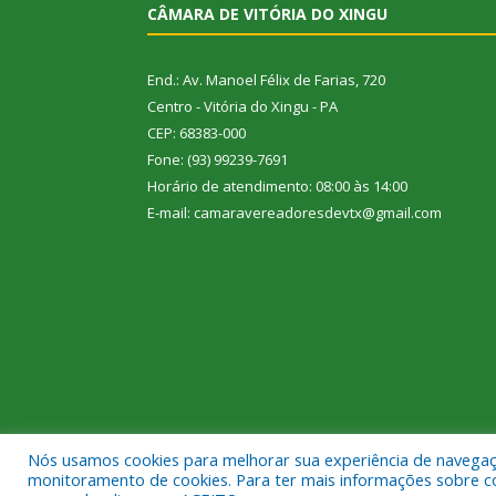
CÂMARA DE VITÓRIA DO XINGU
End.: Av. Manoel Félix de Farias, 720
Centro - Vitória do Xingu - PA
CEP: 68383-000
Fone: (93) 99239-7691
Horário de atendimento: 08:00 às 14:00
E-mail: camaravereadoresdevtx@gmail.com
Nós usamos cookies para melhorar sua experiência de navegação
Todos os direitos reservados a Câmara Municipal de
monitoramento de cookies. Para ter mais informações sobre como