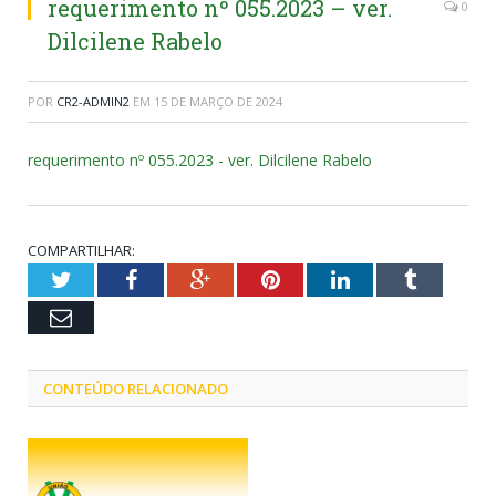
requerimento nº 055.2023 – ver.
0
Dilcilene Rabelo
POR
CR2-ADMIN2
EM
15 DE MARÇO DE 2024
requerimento nº 055.2023 - ver. Dilcilene Rabelo
COMPARTILHAR:
Twitter
Facebook
Google+
Pinterest
LinkedIn
Tumblr
Email
CONTEÚDO RELACIONADO