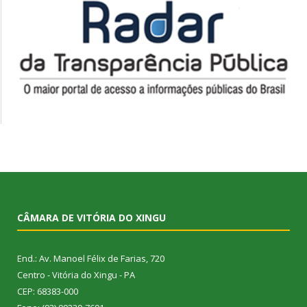
CÂMARA DE VITÓRIA DO XINGU
End.: Av. Manoel Félix de Farias, 720
Centro - Vitória do Xingu - PA
CEP: 68383-000