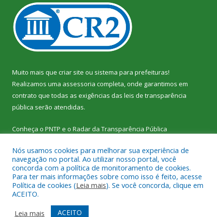
Muito mais que
criar site
ou
sistema para prefeituras
!
Realizamos uma
assessoria
completa, onde garantimos em
contrato que todas as exigências das
leis de transparência
pública
serão atendidas.
Conheça o
PNTP
e o
Radar da Transparência Pública
Nós usamos cookies para melhorar sua experiência de
navegação no portal. Ao utilizar nosso portal, você
concorda com a política de monitoramento de cookies.
Para ter mais informações sobre como isso é feito, acesse
Todos os direitos reservados a Câmara Municipal de Vitória do
Política de cookies (
Leia mais
). Se você concorda, clique em
Xingu.
ACEITO.
Mapa do Site
Acessar Área Administrativa
ACEITO
Leia mais