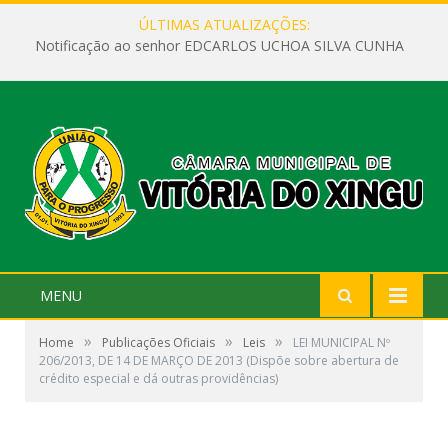
ÚLTIMAS ATUALIZAÇÕES:
Notificação ao senhor EDCARLOS UCHOA SILVA CUNHA
MENU
»
»
»
Home
Publicações Oficiais
Leis
LEI MUNICIPAL Nº
206/2013, DE 14 DE MARÇO DE 2013 (Dispõe sobre abertura de
crédito especial e dá outras providências)