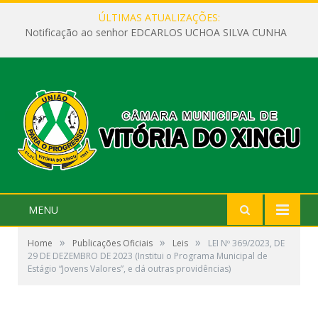
ÚLTIMAS ATUALIZAÇÕES:
Notificação ao senhor EDCARLOS UCHOA SILVA CUNHA
MENU
»
»
»
Home
Publicações Oficiais
Leis
LEI Nº 369/2023, DE
29 DE DEZEMBRO DE 2023 (Institui o Programa Municipal de
Estágio “Jovens Valores”, e dá outras providências)