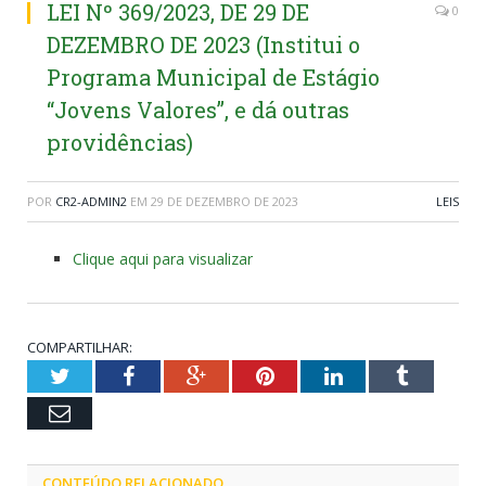
LEI Nº 369/2023, DE 29 DE
0
DEZEMBRO DE 2023 (Institui o
Programa Municipal de Estágio
“Jovens Valores”, e dá outras
providências)
POR
CR2-ADMIN2
EM
29 DE DEZEMBRO DE 2023
LEIS
Clique aqui para visualizar
COMPARTILHAR:
Twitter
Facebook
Google+
Pinterest
LinkedIn
Tumblr
Email
CONTEÚDO RELACIONADO