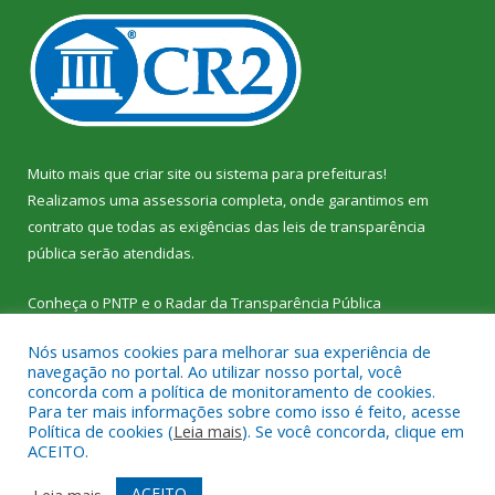
Muito mais que
criar site
ou
sistema para prefeituras
!
Realizamos uma
assessoria
completa, onde garantimos em
contrato que todas as exigências das
leis de transparência
pública
serão atendidas.
Conheça o
PNTP
e o
Radar da Transparência Pública
Nós usamos cookies para melhorar sua experiência de
navegação no portal. Ao utilizar nosso portal, você
concorda com a política de monitoramento de cookies.
Para ter mais informações sobre como isso é feito, acesse
Todos os direitos reservados a Câmara Municipal de Vitória do
Política de cookies (
Leia mais
). Se você concorda, clique em
Xingu.
ACEITO.
Mapa do Site
Acessar Área Administrativa
ACEITO
Leia mais