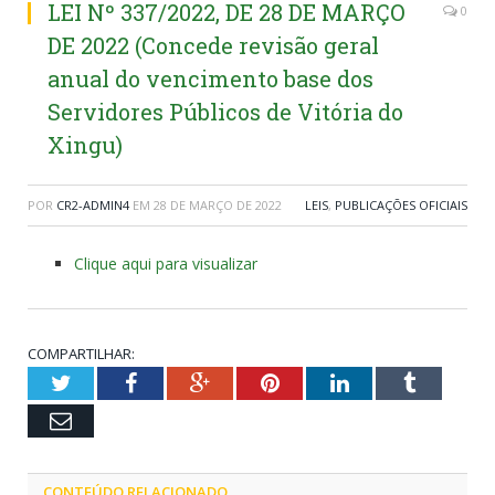
LEI Nº 337/2022, DE 28 DE MARÇO
0
DE 2022 (Concede revisão geral
anual do vencimento base dos
Servidores Públicos de Vitória do
Xingu)
POR
CR2-ADMIN4
EM
28 DE MARÇO DE 2022
LEIS
,
PUBLICAÇÕES OFICIAIS
Clique aqui para visualizar
COMPARTILHAR:
Twitter
Facebook
Google+
Pinterest
LinkedIn
Tumblr
Email
CONTEÚDO RELACIONADO