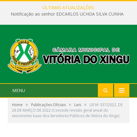
ÚLTIMAS ATUALIZAÇÕES:
Notificação ao senhor EDCARLOS UCHOA SILVA CUNHA
MENU
»
»
»
Home
Publicações Oficiais
Leis
LEI Nº 337/2022, DE
28 DE MARÇO DE 2022 (Concede revisão geral anual do
vencimento base dos Servidores Públicos de Vitória do Xingu)