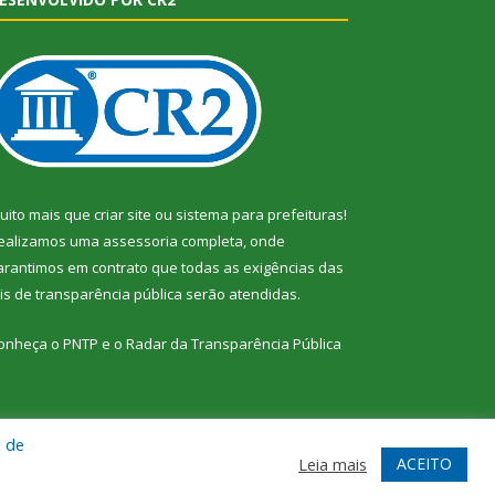
uito mais que
criar site
ou
sistema para prefeituras
!
ealizamos uma
assessoria
completa, onde
arantimos em contrato que todas as exigências das
eis de transparência pública
serão atendidas.
onheça o
PNTP
e o
Radar da Transparência Pública
a de
te
Acessar Área Administrativa
Acessar Webmail
ACEITO
Leia mais