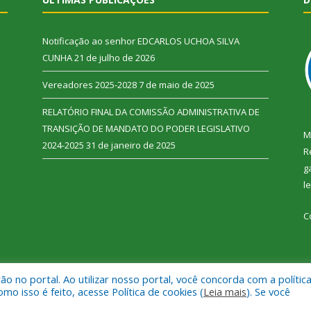
Notificação ao senhor EDCARLOS UCHOA SILVA
CUNHA
21 de julho de 2026
Vereadores 2025-2028
7 de maio de 2025
RELATÓRIO FINAL DA COMISSÃO ADMINISTRATIVA DE
TRANSIÇÃO DE MANDATO DO PODER LEGISLATIVO
M
2024-2025
31 de janeiro de 2025
R
g
l
C
 no portal. Ao utilizar nosso portal, você concorda com a polític
 Vitória do Xingu.
Mapa do Si
 isso é feito, acesse Política de cookies (
Leia mais
). Se você