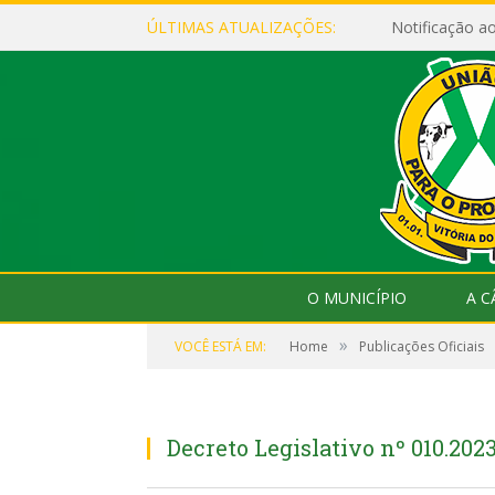
ÚLTIMAS ATUALIZAÇÕES:
Notificação 
O MUNICÍPIO
A 
»
VOCÊ ESTÁ EM:
Home
Publicações Oficiais
Decreto Legislativo nº 010.202