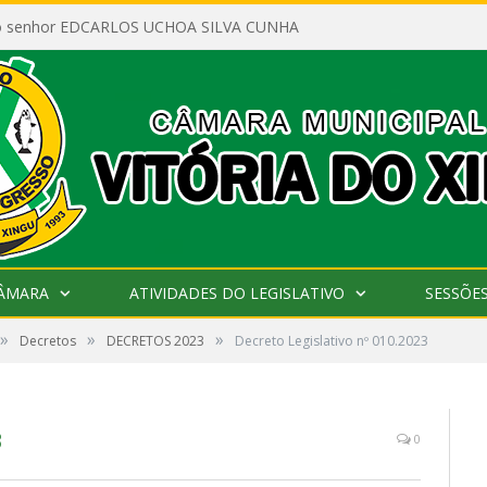
ao senhor EDCARLOS UCHOA SILVA CUNHA
CÂMARA
ATIVIDADES DO LEGISLATIVO
SESSÕE
»
»
»
Decretos
DECRETOS 2023
Decreto Legislativo nº 010.2023
3
0