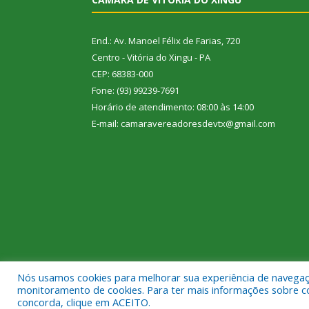
End.: Av. Manoel Félix de Farias, 720
Centro - Vitória do Xingu - PA
CEP: 68383-000
Fone: (93) 99239-7691
Horário de atendimento: 08:00 às 14:00
E-mail: camaravereadoresdevtx@gmail.com
Nós usamos cookies para melhorar sua experiência de navegação
Todos os direitos reservados a Câmara Municipal de
monitoramento de cookies. Para ter mais informações sobre como
concorda, clique em ACEITO.