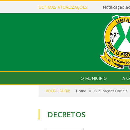
ÚLTIMAS ATUALIZAÇÕES:
Notificação 
O MUNICÍPIO
A 
»
VOCÊ ESTÁ EM:
Home
Publicações Oficiais
DECRETOS