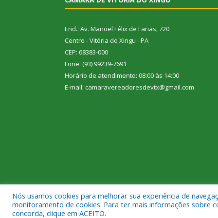
End.: Av. Manoel Félix de Farias, 720
Centro - Vitória do Xingu - PA
CEP: 68383-000
Fone: (93) 99239-7691
Horário de atendimento: 08:00 às 14:00
E-mail: camaravereadoresdevtx@gmail.com
Nós usamos cookies para melhorar sua experiência de navegação
Todos os direitos reservados a Câmara Municipal de
monitoramento de cookies. Para ter mais informações sobre como
concorda, clique em ACEITO.