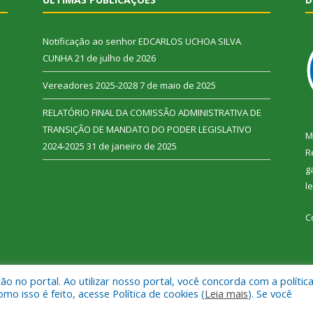
Notificação ao senhor EDCARLOS UCHOA SILVA
CUNHA
21 de julho de 2026
Vereadores 2025-2028
7 de maio de 2025
RELATÓRIO FINAL DA COMISSÃO ADMINISTRATIVA DE
TRANSIÇÃO DE MANDATO DO PODER LEGISLATIVO
M
2024-2025
31 de janeiro de 2025
R
g
l
C
 no portal. Ao utilizar nosso portal, você concorda com a polític
 Vitória do Xingu.
Mapa do Si
 isso é feito, acesse Política de cookies (
Leia mais
). Se você