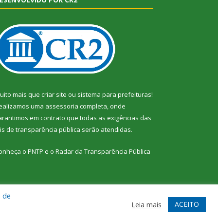
uito mais que
criar site
ou
sistema para prefeituras
!
ealizamos uma
assessoria
completa, onde
arantimos em contrato que todas as exigências das
eis de transparência pública
serão atendidas.
onheça o
PNTP
e o
Radar da Transparência Pública
a de
te
Acessar Área Administrativa
Acessar Webmail
ACEITO
Leia mais