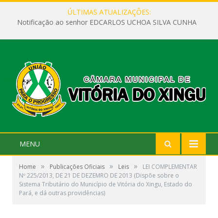
ÚLTIMAS ATUALIZAÇÕES:
Notificação ao senhor EDCARLOS UCHOA SILVA CUNHA
MENU
»
»
»
Home
Publicações Oficiais
Leis
LEI COMPLEMENTAR
Nº 225/2013, DE 21 DE DEZEMRO DE 2013 (Dispõe sobre o
Sistema Tributário do Município de Vitória do Xingu, Estado do
Pará, e dá outras providências)