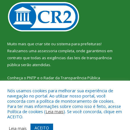
Muito mais que
criar site
ou
sistema para prefeituras
!
Realizamos uma
assessoria
completa, onde garantimos em
contrato que todas as exigências das
leis de transparência
pública
serão atendidas.
Conheça o
PNTP
e o
Radar da Transparência Pública
Nós usamos cookies para melhorar sua experiência de
navegação no portal. Ao utilizar nosso portal, você
concorda com a política de monitoramento de cookies.
Para ter mais informações sobre como isso é feito, acesse
Todos os direitos reservados a Câmara Municipal de Vitória do
Política de cookies (
Leia mais
). Se você concorda, clique em
Xingu.
ACEITO.
Mapa do Site
Acessar Área Administrativa
ACEITO
Leia mais