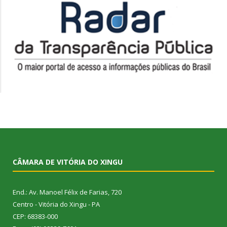
CÂMARA DE VITÓRIA DO XINGU
End.: Av. Manoel Félix de Farias, 720
Centro - Vitória do Xingu - PA
CEP: 68383-000