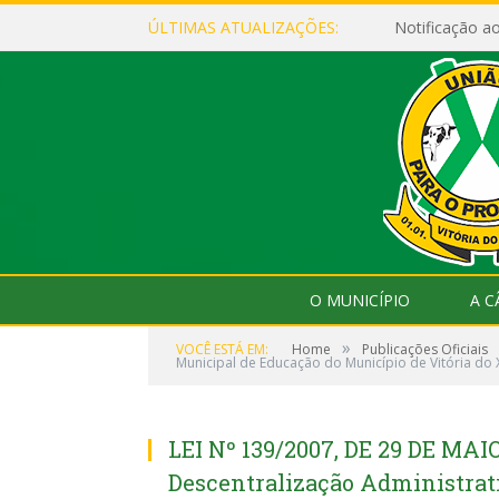
ÚLTIMAS ATUALIZAÇÕES:
Notificação 
O MUNICÍPIO
A 
»
VOCÊ ESTÁ EM:
Home
Publicações Oficiais
Municipal de Educação do Município de Vitória do 
LEI Nº 139/2007, DE 29 DE MAIO
Descentralização Administrati