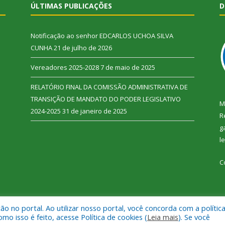
ÚLTIMAS PUBLICAÇÕES
D
Notificação ao senhor EDCARLOS UCHOA SILVA
CUNHA
21 de julho de 2026
Vereadores 2025-2028
7 de maio de 2025
RELATÓRIO FINAL DA COMISSÃO ADMINISTRATIVA DE
TRANSIÇÃO DE MANDATO DO PODER LEGISLATIVO
M
2024-2025
31 de janeiro de 2025
R
g
l
C
 no portal. Ao utilizar nosso portal, você concorda com a polític
 Vitória do Xingu.
Mapa do Si
 isso é feito, acesse Política de cookies (
Leia mais
). Se você