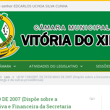
ao senhor EDCARLOS UCHOA SILVA CUNHA
CÂMARA
ATIVIDADES DO LEGISLATIVO
SESSÕE
»
»
Leis
LEI Nº 139/2007, DE 29 DE MAIO DE 2007 (Dispõe sobre a Descentral
Xingu e dá outras providências)
 DE 2007 (Dispõe sobre a
0
va e Financeira da Secretaria