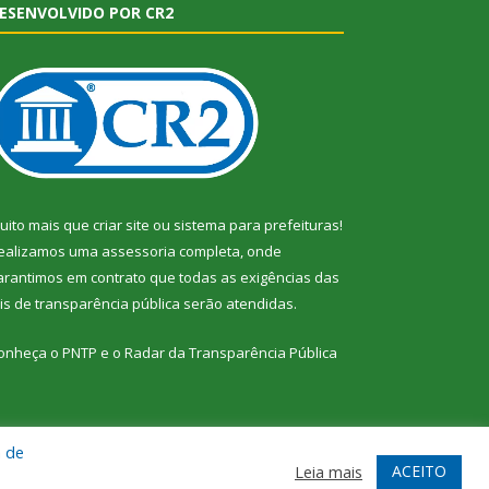
ESENVOLVIDO POR CR2
uito mais que
criar site
ou
sistema para prefeituras
!
ealizamos uma
assessoria
completa, onde
arantimos em contrato que todas as exigências das
eis de transparência pública
serão atendidas.
onheça o
PNTP
e o
Radar da Transparência Pública
a de
te
Acessar Área Administrativa
Acessar Webmail
ACEITO
Leia mais