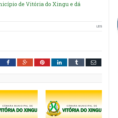
cípio de Vitória do Xingu e dá
LEIS
tter
Facebook
Google+
Pinterest
LinkedIn
Tumblr
Email