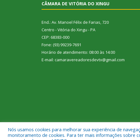
CÂMARA DE VITÓRIA DO XINGU
End.: Av. Manoel Félix de Farias, 720
Centro - Vitória do Xingu - PA
CEP: 68383-000
Fone: (93) 99239-7691
Horário de atendimento: 08:00 às 14:00
E-mail: camaravereadoresdevtx@gmail.com
Nós usamos cookies para melhorar sua experiência de navegação
Todos os direitos reservados a Câmara Municipal de
monitoramento de cookies. Para ter mais informações sobre como